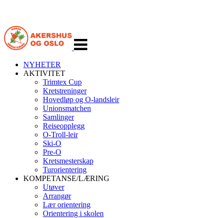
Veksle
navigasjon
NYHETER
AKTIVITET
Trimtex Cup
Kretstreninger
Hovedløp og O-landsleir
Unionsmatchen
Samlinger
Reiseopplegg
O-Troll-leir
Ski-O
Pre-O
Kretsmesterskap
Turorientering
KOMPETANSE/LÆRING
Utøver
Arrangør
Lær orientering
Orientering i skolen