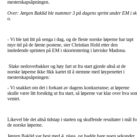
mesterskapsåpningen.
Over: Jørgen Baklid ble nummer 3 på dagens sprint under EM i sk
o.
- Vi ble tatt litt på senga i dag, og de fleste norske løperne har tapt
mye tid på de første postene, sier Christian Hohl etter den
innledende sprinten på EM i skiorientering i latviske Madona.
Slake nedoverbakker og høy fart ut fra start gjorde altså at de
norske løperne ikke fikk kartet til å stemme med løypenettet i
mesterskapsåpningen:
- Vi snakket om det i forkant av dagens konkurranse; at løperne
skulle være litt forsiktig ut fra start, så løperne var klar over hva so
ventet.
Likevel ble det altså tidstap i starten og skuffende resultater i mål fo
de norske løperne.
Jørgen Baklid var best med 4. plass, og hadde bare noen sekunder