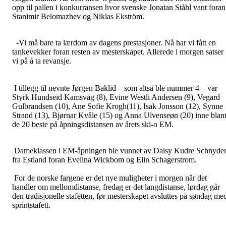
opp til pallen i konkurransen hvor svenske Jonatan Ståhl vant foran
Stanimir Belomazhev og Niklas Ekström.
-Vi må bare ta lærdom av dagens prestasjoner. Nå har vi fått en
tankevekker foran resten av mesterskapet. Allerede i morgen satser
vi på å ta revansje.
I tillegg til nevnte Jørgen Baklid – som altså ble nummer 4 – var
Styrk Hundseid Kamsvåg (8), Evine Westli Andersen (9), Vegard
Gulbrandsen (10), Ane Sofie Krogh(11), Isak Jonsson (12), Synne
Strand (13), Bjørnar Kvåle (15) og Anna Ulvenseøn (20) inne blan
de 20 beste på åpningsdistansen av årets ski-o EM.
Dameklassen i EM-åpningen ble vunnet av Daisy Kudre Schnyde
fra Estland foran Evelina Wickbom og Elin Schagerstrom.
For de norske fargene er det nye muligheter i morgen når det
handler om mellomdistanse, fredag er det langdistanse, lørdag går
den tradisjonelle stafetten, før mesterskapet avsluttes på søndag me
sprintstafett.