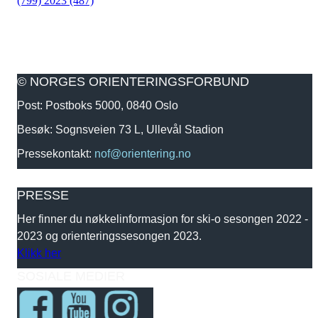
(799)
2023 (487)
© NORGES ORIENTERINGSFORBUND
Post: Postboks 5000, 0840 Oslo
Besøk: Sognsveien 73 L, Ullevål Stadion
Pressekontakt:
nof@orientering.no
PRESSE
Her finner du nøkkelinformasjon for ski-o sesongen 2022 -
2023 og orienteringssesongen 2023.
Klikk her
SOSIALE MEDIER