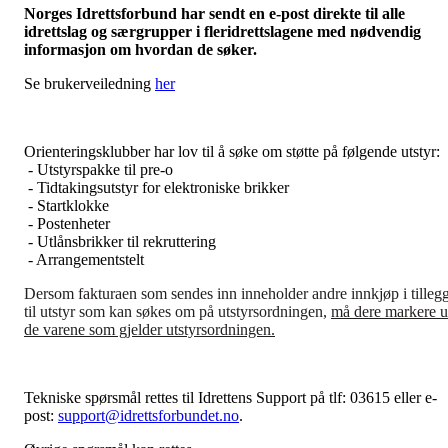
Norges Idrettsforbund har sendt en e-post direkte til alle
idrettslag og særgrupper i fleridrettslagene med nødvendig
informasjon om hvordan de søker.
Se brukerveiledning
her
Orienteringsklubber har lov til å søke om støtte på følgende utstyr:
- Utstyrspakke til pre-o
- Tidtakingsutstyr for elektroniske brikker
- Startklokke
- Postenheter
- Utlånsbrikker til rekruttering
- Arrangementstelt
Dersom fakturaen som sendes inn inneholder andre innkjøp i tilleg
til utstyr som kan søkes om på utstyrsordningen,
må dere markere u
de varene som gjelder utstyrsordningen.
Tekniske spørsmål rettes til Idrettens Support på tlf: 03615 eller e-
post:
support@idrettsforbundet.no
.