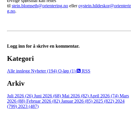
Øvrige spørsmål kan rettes
til
stein.blomseth@orientering.no
eller
oystein.hildeskor@orienteri
g.no
.
Logg inn for å skrive en kommentar.
Kategori
Alle innlegg
Nyheter (194)
O-løp (1)
RSS
Arkiv
Juli 2026 (26)
Juni 2026 (68)
Mai 2026 (82)
April 2026 (74)
Mars
2026 (88)
Februar 2026 (82)
Januar 2026 (85)
2025 (822)
2024
(799)
2023 (487)