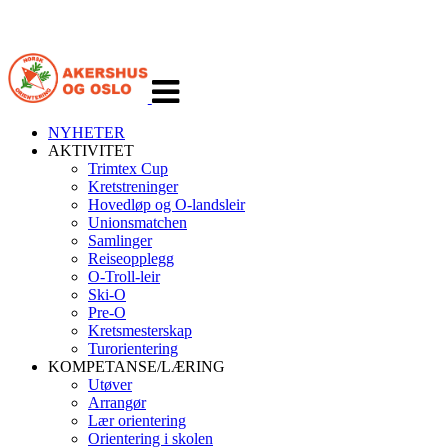
Veksle
navigasjon
NYHETER
AKTIVITET
Trimtex Cup
Kretstreninger
Hovedløp og O-landsleir
Unionsmatchen
Samlinger
Reiseopplegg
O-Troll-leir
Ski-O
Pre-O
Kretsmesterskap
Turorientering
KOMPETANSE/LÆRING
Utøver
Arrangør
Lær orientering
Orientering i skolen