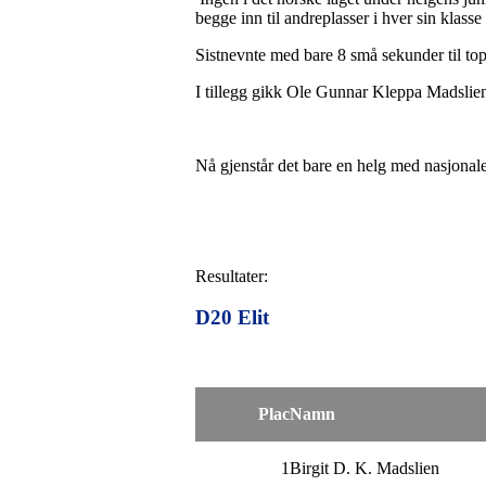
begge inn til andreplasser i hver sin klasse 
Sistnevnte med bare 8 små sekunder til top
I tillegg gikk Ole Gunnar Kleppa Madslien
Nå gjenstår det bare en helg med nasjonal
Resultater:
D20 Elit
Plac
Namn
1
Birgit D. K. Madslien