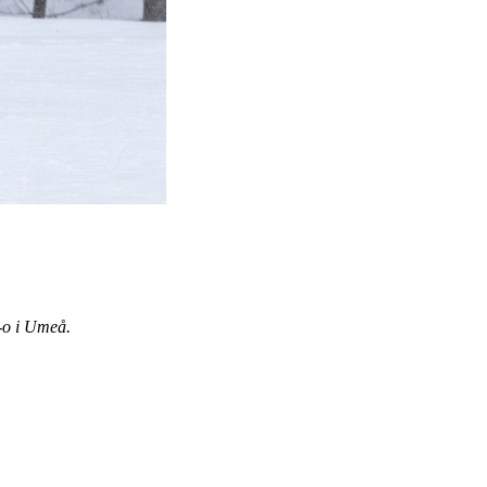
i-o i Umeå.