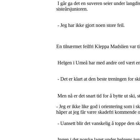
I går ga det en suveren seier under langdi
sisteårsjunioren.
- Jeg har ikke gjort noen store feil.
En tilnærmet feilfri Kleppa Madslien var ti
Helgen i Umeå har med andre ord vært en st
- Det er klart at den beste treningen for sk
Men nå er det snart tid for å bytte ut ski
- Jeg er ikke like god i orientering som i sk
håper at jeg får være skadefri kommende o
- Uansett blir det vanskelig å toppe den s
Ingen i det norske laget under helgens j