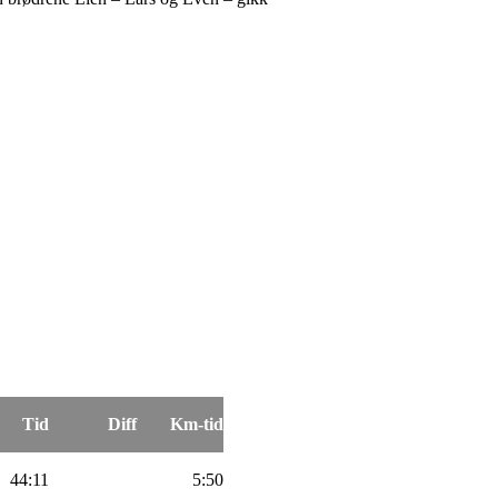
Tid
Diff
Km-tid
44:11
5:50