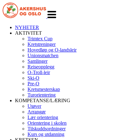
Veksle
navigasjon
NYHETER
AKTIVITET
Trimtex Cup
Kretstreninger
Hovedløp og O-landsleir
Unionsmatchen
Samlinger
Reiseopplegg
O-Troll-leir
Ski-O
Pre-O
Kretsmesterskap
Turorientering
KOMPETANSE/LÆRING
Utøver
Arrangør
Lær orientering
Orientering i skolen
Tilskuddsordninger
Kurs og utdanning
KRETSEN