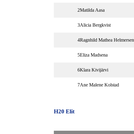
2
Matilda Aasa
3
Alicia Bergkvist
4
Ragnhild Mathea Helmersen
5
Eliza Madsena
6
Klara Kivijärvi
7
Ane Malene Kolstad
H20 Elit