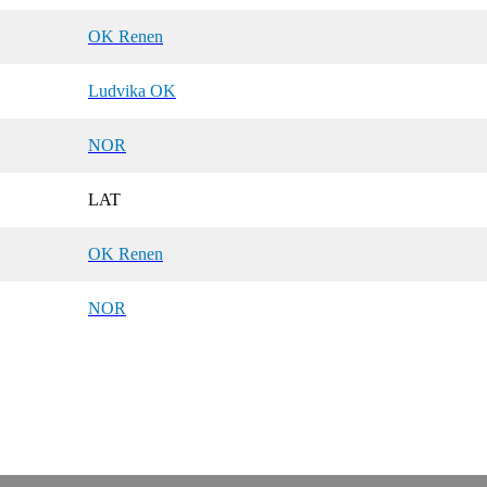
OK Renen
Ludvika OK
NOR
LAT
OK Renen
NOR