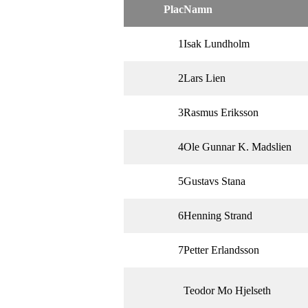
Plac
Namn
1
Isak Lundholm
2
Lars Lien
3
Rasmus Eriksson
4
Ole Gunnar K. Madslien
5
Gustavs Stana
6
Henning Strand
7
Petter Erlandsson
Teodor Mo Hjelseth