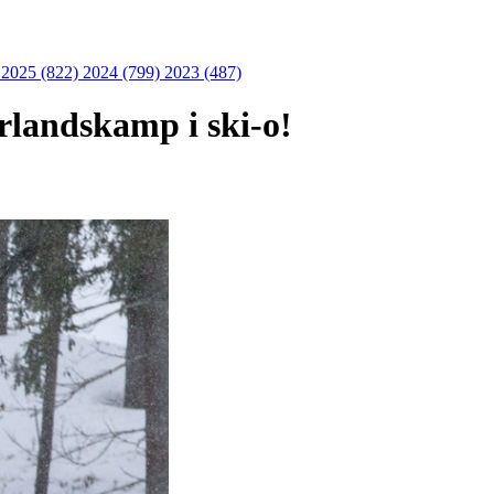
)
2025 (822)
2024 (799)
2023 (487)
rlandskamp i ski-o!