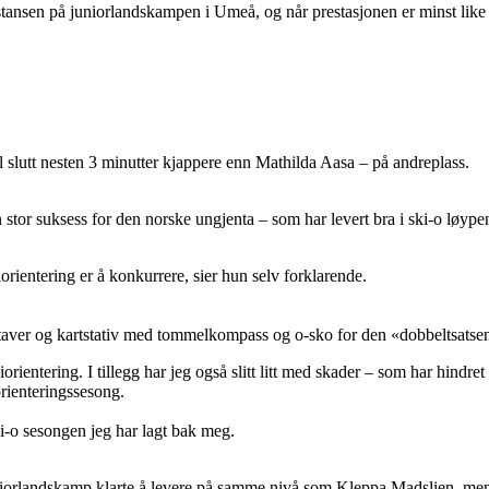
stansen på juniorlandskampen i Umeå, og når prestasjonen er minst like b
l slutt nesten 3 minutter kjappere enn Mathilda Aasa – på andreplass.
or suksess for den norske ungjenta – som har levert bra i ski-o løypen 
iorientering er å konkurrere, sier hun selv forklarende.
, staver og kartstativ med tommelkompass og o-sko for den «dobbeltsatse
iorientering. I tillegg har jeg også slitt litt med skader – som har hindre
rienteringssesong.
ki-o sesongen jeg har lagt bak meg.
uniorlandskamp klarte å levere på samme nivå som Kleppa Madslien, me