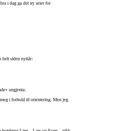
ra i dag ga det ny seier for
helt siden nyttår:
nde» ungjenta:
t meg i forhold til orientering. Men jeg
n brødrene Lien – Lars og Even – gikk