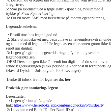
4: Dersom du er logget inn som foresatt må du velg hvem du ønsk
å registrere.
5: Svar på skjemaet ved å følge instruksjonen og avslutt med å
trykke på
Send Egenerklæring
6: Du vil motta SMS med bekreftelse på mottatt egenerklæring.
Legeundersøkelsen:
1: Bestill time hos legen i god tid
2: Skriv ut infoskrivet med papirutgave av legeundersøkelsen unde
og ta det med til legen i tilfelle legen av en eller annen grunn ikke f
sendt inn digitalt.
3: Legen går gjennom egenerklæringen, fyller ut og sender inn
legeundersøkelsen.
OBS! Dersom legen ikke får sendt inn digitalt må du som utøver
sende legeerklæringen (sjekk personalia!) per post til forbundets le
(Håvard Dybdahl, Julsborg 26, 7607 Levanger).
Lenke til infoskrivet for leger ser du:
her
Praktisk gjennomføring- legen:
Legeattesten:
1: Legen går inn på følgende
link:
https://www.helseboka.app/combinedcheckin/6/thirdparty
2: Logg inn med Bank ID eller Bank ID på mobil