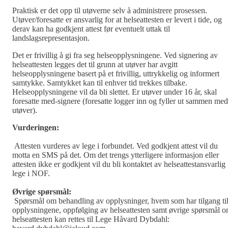
Praktisk er det opp til utøverne selv å administrere prosessen.
Utøver/foresatte er ansvarlig for at helseattesten er levert i tide, og
derav kan ha godkjent attest før eventuelt uttak til
landslagsrepresentasjon.
Det er frivillig å gi fra seg helseopplysningene. Ved signering av
helseattesten legges det til grunn at utøver har avgitt
helseopplysningene basert på et frivillig, uttrykkelig og informert
samtykke. Samtykket kan til enhver tid trekkes tilbake.
Helseopplysningene vil da bli slettet. Er utøver under 16 år, skal
foresatte med-signere (foresatte logger inn og fyller ut sammen med
utøver).
Vurderingen:
Attesten vurderes av lege i forbundet. Ved godkjent attest vil du
motta en SMS på det. Om det trengs ytterligere informasjon eller
attesten ikke er godkjent vil du bli kontaktet av helseattestansvarlig
lege i NOF.
Øvrige spørsmål:
Spørsmål om behandling av opplysninger, hvem som har tilgang ti
opplysningene, oppfølging av helseattesten samt øvrige spørsmål 
helseattesten kan rettes til Lege Håvard Dybdahl: