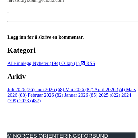
havard.dybdahl@icloud.com
Logg inn for å skrive en kommentar.
Kategori
Alle innlegg
Nyheter (194)
O-løp (1)
RSS
Arkiv
Juli 2026 (26)
Juni 2026 (68)
Mai 2026 (82)
April 2026 (74)
Mars
2026 (88)
Februar 2026 (82)
Januar 2026 (85)
2025 (822)
2024
(799)
2023 (487)
© NORGES ORIENTERINGSFORBUND