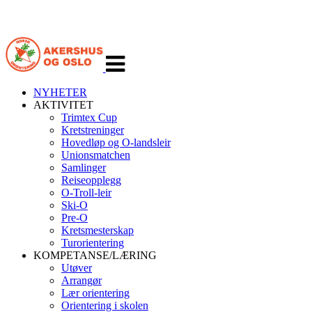
Veksle
navigasjon
NYHETER
AKTIVITET
Trimtex Cup
Kretstreninger
Hovedløp og O-landsleir
Unionsmatchen
Samlinger
Reiseopplegg
O-Troll-leir
Ski-O
Pre-O
Kretsmesterskap
Turorientering
KOMPETANSE/LÆRING
Utøver
Arrangør
Lær orientering
Orientering i skolen