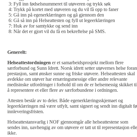
3: Fyll inn fødselsnummeret til utøveren og trykk søk
4: Trykk på kortet med utøveren og du vil få opp to faner
5: Gå inn på egenerklæringen og gå gjennom den
6: Gå så inn på Helseattesten og fyll ut legeerklæringen
7: Huk av for samtykke og send inn
8: Når det er gjort vil du få en bekreftelse på SMS.
Generelt:
Helseattestordningen
er et samarbeidsprosjekt mellom flere
særforbund og Sunn Idrett. Norsk idrett setter utøvernes helse foran
prestasjon, samt ønsker sunne og friske utøvere. Helseattesten skal
avdekke om utøver har ernæringsmessige eller andre relevante
medisinske utfordringer i forhold til om de er helsemessig skikket ti
å representere et eller flere av særforbundene i ordningen.
Attesten består av to deler. Både egenerklæringsskjemaet og
legeerklæringen må være utfylt, samt signert og sendt inn digitalt fø
innleveringsfristen.
Helseattestansvarlig i NOF gjennomgår alle helseattestene som
sendes inn, uavhengig av om utøvere er tatt ut til representasjon elle
ikke.