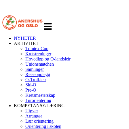
Veksle
navigasjon
NYHETER
AKTIVITET
Trimtex Cup
Kretstreninger
Hovedløp og O-landsleir
Unionsmatchen
Samlinger
Reiseopplegg
O-Troll-leir
Ski-O
Pre-O
Kretsmesterskap
Turorientering
KOMPETANSE/LÆRING
Utøver
Arrangør
Lær orientering
Orientering i skolen