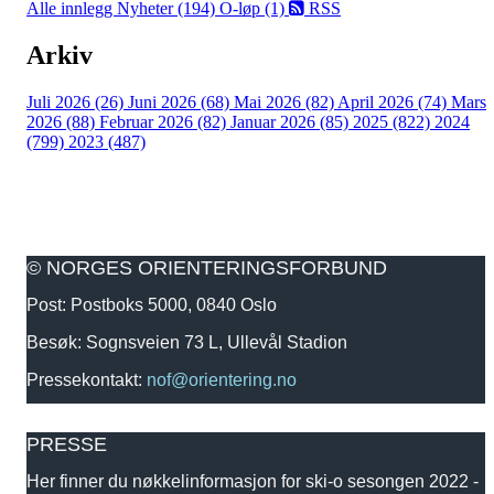
Alle innlegg
Nyheter (194)
O-løp (1)
RSS
Arkiv
Juli 2026 (26)
Juni 2026 (68)
Mai 2026 (82)
April 2026 (74)
Mars
2026 (88)
Februar 2026 (82)
Januar 2026 (85)
2025 (822)
2024
(799)
2023 (487)
© NORGES ORIENTERINGSFORBUND
Post: Postboks 5000, 0840 Oslo
Besøk: Sognsveien 73 L, Ullevål Stadion
Pressekontakt:
nof@orientering.no
PRESSE
Her finner du nøkkelinformasjon for ski-o sesongen 2022 -