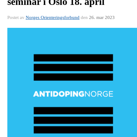
seminar i Oslo 18. april
Postet av
Norges Orienteringsforbund
den
26. mar 2023