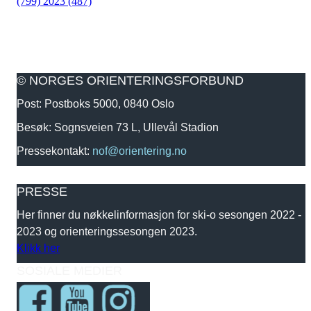
(799)
2023 (487)
© NORGES ORIENTERINGSFORBUND
Post: Postboks 5000, 0840 Oslo
Besøk: Sognsveien 73 L, Ullevål Stadion
Pressekontakt:
nof@orientering.no
PRESSE
Her finner du nøkkelinformasjon for ski-o sesongen 2022 -
2023 og orienteringssesongen 2023.
Klikk her
SOSIALE MEDIER