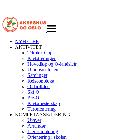
Veksle
navigasjon
NYHETER
AKTIVITET
Trimtex Cup
Kretstreninger
Hovedløp og O-landsleir
Unionsmatchen
Samlinger
Reiseopplegg
O-Troll-leir
Ski-O
Pre-O
Kretsmesterskap
Turorientering
KOMPETANSE/LÆRING
Utøver
Arrangør
Lær orientering
Orientering i skolen