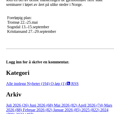
seminarer i løpet av året på ulike steder i Norge.
Foreløpig plan:
Tromsø 22.-25.mai
Sogndal 13.-15.september
Kristiansand 27.-29.september
Logg inn for å skrive en kommentar.
Kategori
Alle innlegg
Nyheter (194)
O-løp (1)
RSS
Arkiv
Juli 2026 (26)
Juni 2026 (68)
Mai 2026 (82)
April 2026 (74)
Mars
2026 (88)
Februar 2026 (82)
Januar 2026 (85)
2025 (822)
2024