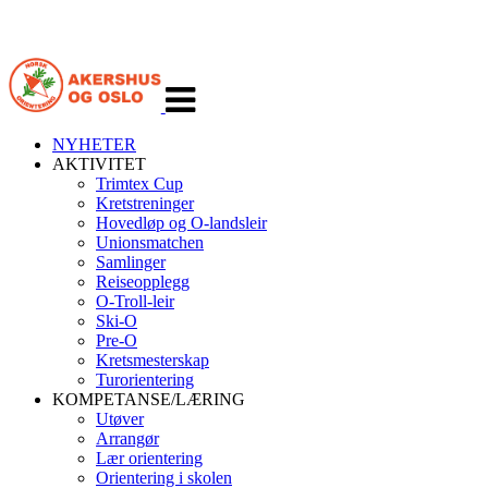
Veksle
navigasjon
NYHETER
AKTIVITET
Trimtex Cup
Kretstreninger
Hovedløp og O-landsleir
Unionsmatchen
Samlinger
Reiseopplegg
O-Troll-leir
Ski-O
Pre-O
Kretsmesterskap
Turorientering
KOMPETANSE/LÆRING
Utøver
Arrangør
Lær orientering
Orientering i skolen