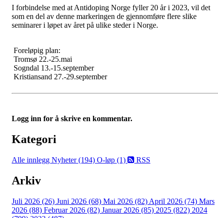
I forbindelse med at Antidoping Norge fyller 20 år i 2023, vil det
som en del av denne markeringen de gjennomføre flere slike
seminarer i løpet av året på ulike steder i Norge.
Foreløpig plan:
Tromsø 22.-25.mai
Sogndal 13.-15.september
Kristiansand 27.-29.september
Logg inn for å skrive en kommentar.
Kategori
Alle innlegg
Nyheter (194)
O-løp (1)
RSS
Arkiv
Juli 2026 (26)
Juni 2026 (68)
Mai 2026 (82)
April 2026 (74)
Mars
2026 (88)
Februar 2026 (82)
Januar 2026 (85)
2025 (822)
2024