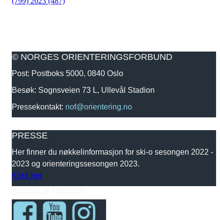
(799)
2023 (487)
© NORGES ORIENTERINGSFORBUND
Post: Postboks 5000, 0840 Oslo
Besøk: Sognsveien 73 L, Ullevål Stadion
Pressekontakt:
nof@orientering.no
PRESSE
Her finner du nøkkelinformasjon for ski-o sesongen 2022 -
2023 og orienteringssesongen 2023.
Klikk her
SOSIALE MEDIER