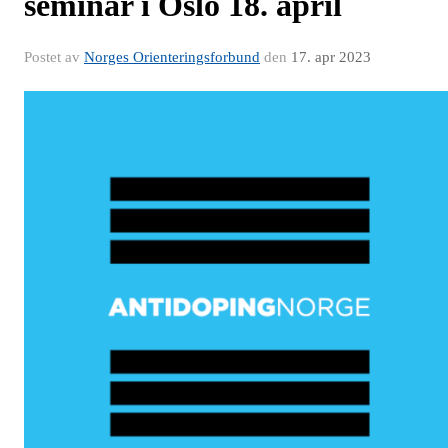
seminar i Oslo 18. april
Postet av
Norges Orienteringsforbund
den
17. apr 2023