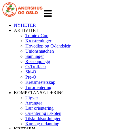
Veksle
navigasjon
NYHETER
AKTIVITET
Trimtex Cup
Kretstreninger
Hovedløp og O-landsleir
Unionsmatchen
Samlinger
Reiseopplegg
O-Troll-leir
Ski-O
Pre-O
Kretsmesterskap
Turorientering
KOMPETANSE/LÆRING
Utøver
Arrangør
Lær orientering
Orientering i skolen
Tilskuddsordninger
Kurs og utdanning
KRETSEN