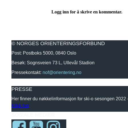
Logg inn for å skrive en kommentar.
© NORGES ORIENTERINGSFORBUND
Post: Postboks 5000, 0840 Oslo
Besøk: Sognsveien 73 L, Ullevål Stadion
Pressekontakt:
nof@orientering.no
PRESSE
Her finner du nøkkelinformasjon for ski-o sesongen 2022
Klikk her
SOSIALE MEDIER