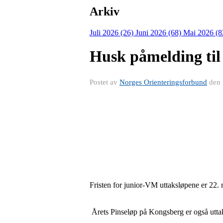
Arkiv
Juli 2026 (26)
Juni 2026 (68)
Mai 2026 (8
Husk påmelding til
Postet av
Norges Orienteringsforbund
den
Fristen for junior-VM uttaksløpene er 22. 
Årets Pinseløp på Kongsberg er også uttak