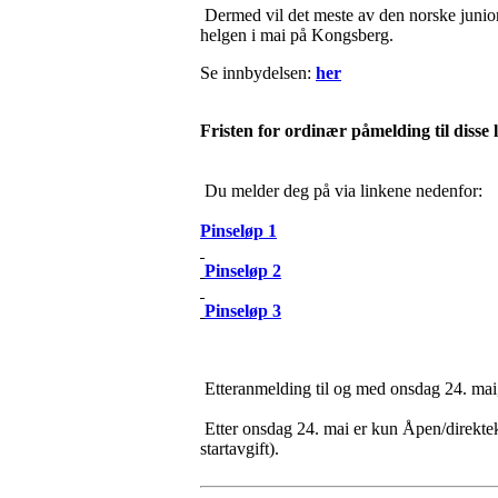
Dermed vil det meste av den norske juniore
helgen i mai på Kongsberg.
Se innbydelsen:
her
Fristen for ordinær påmelding til disse
Du melder deg på via linkene nedenfor:
Pinseløp 1
Pinseløp 2
Pinseløp 3
Etteranmelding til og med onsdag 24. mai, 
Etter onsdag 24. mai er kun Åpen/direktekl
startavgift).