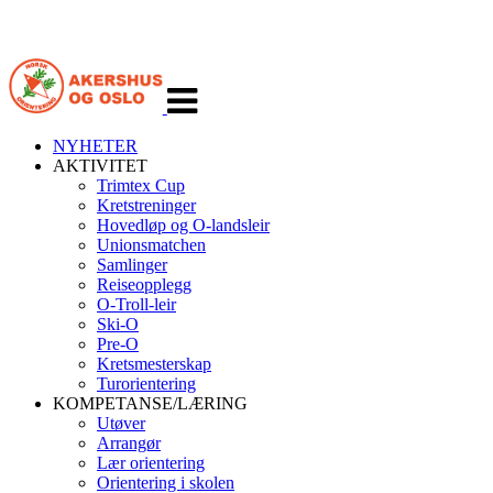
Veksle
navigasjon
NYHETER
AKTIVITET
Trimtex Cup
Kretstreninger
Hovedløp og O-landsleir
Unionsmatchen
Samlinger
Reiseopplegg
O-Troll-leir
Ski-O
Pre-O
Kretsmesterskap
Turorientering
KOMPETANSE/LÆRING
Utøver
Arrangør
Lær orientering
Orientering i skolen