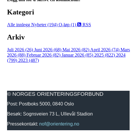
Kategori
Alle innlegg
Nyheter (194)
O-løp (1)
RSS
Arkiv
Juli 2026 (26)
Juni 2026 (68)
Mai 2026 (82)
April 2026 (74)
Mars
2026 (88)
Februar 2026 (82)
Januar 2026 (85)
2025 (822)
2024
(799)
2023 (487)
© NORGES ORIENTERINGSFORBUND
Post: Postboks 5000, 0840 Oslo
Besøk: Sognsveien 73 L, Ullevål Stadion
Pressekontakt:
nof@orientering.no