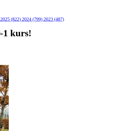
)
2025 (822)
2024 (799)
2023 (487)
r-1 kurs!