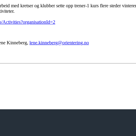
beid med kretser og klubber sette opp trener-1 kurs flere steder vinte
iviteter.
no/Activities?organisationId=2
Lene Kinneberg,
lene.kinneberg@orientering.no