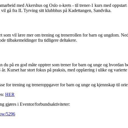
samarbeid med Akershus og Oslo o-krets - til trener-1 kurs med oppst
vil gå fra IL Tyrving sitt klubbhus på Kadettangen, Sandvika.
det som vil lære mer om trening og trenerrollen for barn og ungdom. Nedr
gode tilbakemeldinger fra tidligere deltakere.
an du på en god måte opptrer som trener for barn og unge og hvordan best
r. Kurset har stort fokus på praksis, med opplæring i ulike og varierte 
sse for trening og treneroppgaver for barn og unge og kjennskap til orie
en:
HER
g gjøres i Eventor/forbundsaktiviteter:
Show/5296