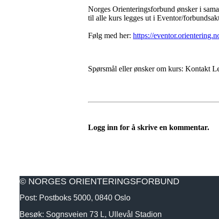
Norges Orienteringsforbund ønsker i samar
til alle kurs legges ut i Eventor/forbundsakt
Følg med her:
https://eventor.orientering.
Spørsmål eller ønsker om kurs: Kontakt 
Logg inn for å skrive en kommentar.
© NORGES ORIENTERINGSFORBUND
Post: Postboks 5000, 0840 Oslo
Besøk: Sognsveien 73 L, Ullevål Stadion