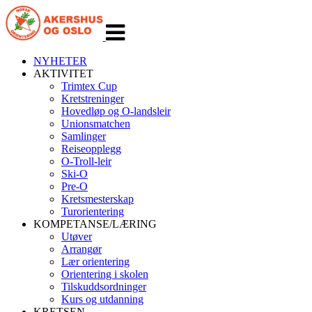
Veksle
navigasjon
NYHETER
AKTIVITET
Trimtex Cup
Kretstreninger
Hovedløp og O-landsleir
Unionsmatchen
Samlinger
Reiseopplegg
O-Troll-leir
Ski-O
Pre-O
Kretsmesterskap
Turorientering
KOMPETANSE/LÆRING
Utøver
Arrangør
Lær orientering
Orientering i skolen
Tilskuddsordninger
Kurs og utdanning
KRETSEN