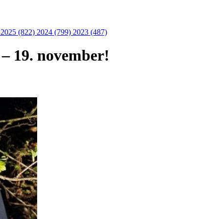
)
2025 (822)
2024 (799)
2023 (487)
. – 19. november!