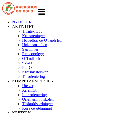
Veksle
navigasjon
NYHETER
AKTIVITET
Trimtex Cup
Kretstreninger
Hovedløp og O-landsleir
Unionsmatchen
Samlinger
Reiseopplegg
O-Troll-leir
Ski-O
Pre-O
Kretsmesterskap
Turorientering
KOMPETANSE/LÆRING
Utøver
Arrangør
Lær orientering
Orientering i skolen
Tilskuddsordninger
Kurs og utdanning
KRETSEN