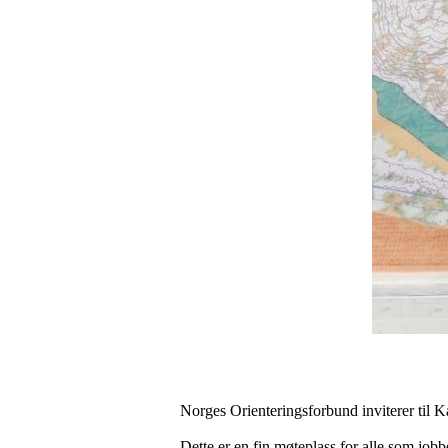
Norges Orienteringsforbund inviterer til
Dette er en fin møteplass for alle som jobb