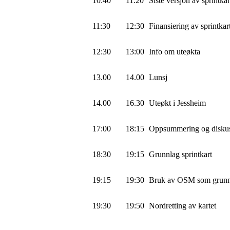
10:40
11:20
Siste versjon av sprintk
11:30
12:30
Finansiering av sprintkar
12:30
13:00
Info om uteøkta
13.00
14.00
Lunsj
14.00
16.30
Uteøkt i Jessheim
17:00
18:15
Oppsummering og diskus
18:30
19:15
Grunnlag sprintkart
19:15
19:30
Bruk av OSM som grunnl
19:30
19:50
Nordretting av kartet