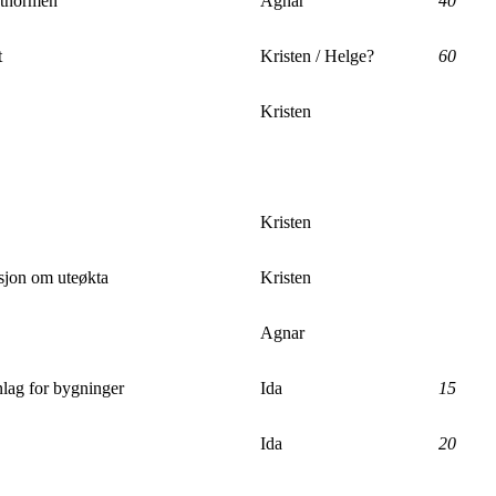
artnormen
Agnar
40
t
Kristen / Helge?
60
Kristen
Kristen
jon om uteøkta
Kristen
Agnar
ag for bygninger
Ida
15
Ida
20