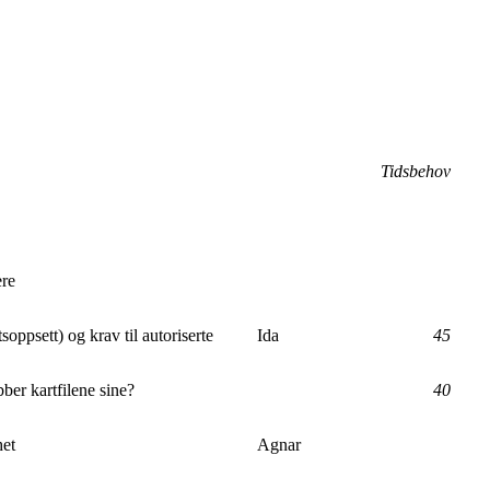
Tidsbehov
ere
ftsoppsett) og krav til autoriserte
Ida
45
ber kartfilene sine?
40
het
Agnar