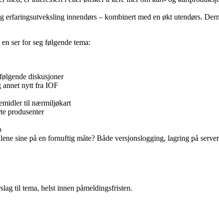
og erfaringsutveksling innendørs – kombinert med en økt utendørs. Der
 en ser for seg følgende tema:
følgende diskusjoner
 annet nytt fra IOF
lemidler til nærmiljøkart
erte produsenter
o
ene sine på en fornuftig måte? Både versjonslogging, lagring på server 
lag til tema, helst innen påmeldingsfristen.