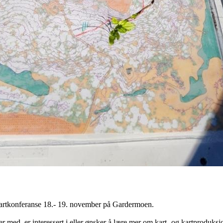
 Kartkonferanse 18.- 19. november på Gardermoen.
er med, er interessert i eller ønsker å lære mer om kart- og kartproduksj