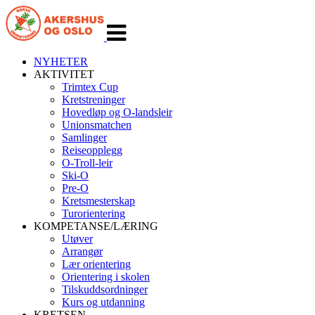
Veksle
navigasjon
NYHETER
AKTIVITET
Trimtex Cup
Kretstreninger
Hovedløp og O-landsleir
Unionsmatchen
Samlinger
Reiseopplegg
O-Troll-leir
Ski-O
Pre-O
Kretsmesterskap
Turorientering
KOMPETANSE/LÆRING
Utøver
Arrangør
Lær orientering
Orientering i skolen
Tilskuddsordninger
Kurs og utdanning
KRETSEN