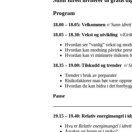
Sunn Idrett inviterer til gratis 
Program
18.00 – 18.05: Velkommen
v/ Sunn idret
18.05 – 18.30: Vekst og utvikling
v/Eiri
Hvordan ser “vanlig” vekst og mod
Hvordan kan modning påvirke prest
Hvordan kan vi minimere risikoen fo
18.35 – 19.00: Tilskudd og trender
v/ S
Trender i bruk av preparater
Risikofaktorer man bør være oppm
Hvordan du kan bidra i det forebyg
Pause
—————————————————
19.15 – 19.40: Relativ energimangel i id
Hva er
Relativ energimangel i idrett
Årsaker og hvem er i risiko?