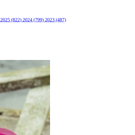
)
2025 (822)
2024 (799)
2023 (487)