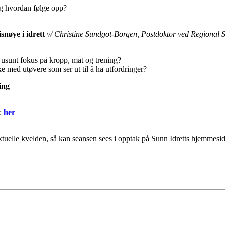
og hvordan følge opp?
nøye i idrett
v/ Christine Sundgot-Borgen, Postdoktor ved Regional Se
usunt fokus på kropp, mat og trening?
med utøvere som ser ut til å ha utfordringer?
ing
r:
her
ktuelle kvelden, så kan seansen sees i opptak på Sunn Idretts hjemmesid