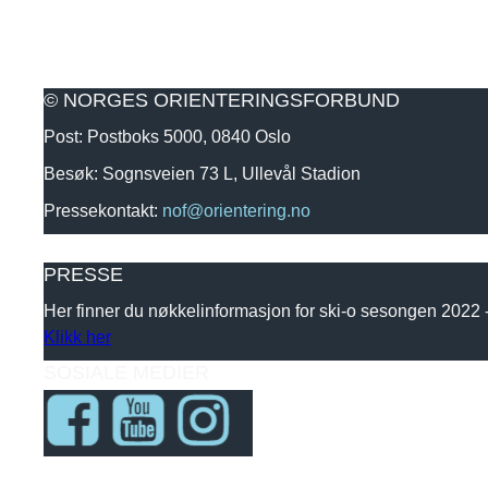
© NORGES ORIENTERINGSFORBUND
Post: Postboks 5000, 0840 Oslo
Besøk: Sognsveien 73 L, Ullevål Stadion
Pressekontakt:
nof@orientering.no
PRESSE
Her finner du nøkkelinformasjon for ski-o sesongen 2022
Klikk her
SOSIALE MEDIER