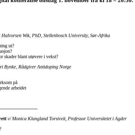
digital konferanse onsdag 1. november fra kl 18 – 20:30.
t
k Halvorsen Wik, PhD, Stellenbosch University, Sør-Afrika
ning ut?
asjon?
r skader blant utøvere i vekst?
iri Bynke, Rådgiver Antidoping Norge
erksom på
gende arbeidet
———————–
rett
v/ Monica Klungland Torstveit, Professor Universitetet i Agder
?