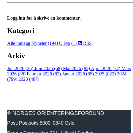
Logg inn for å skrive en kommentar.
Kategori
Alle innlegg
Nyheter (194)
O-løp (1)
RSS
Arkiv
Juli 2026 (26)
Juni 2026 (68)
Mai 2026 (82)
April 2026 (74)
Mars
2026 (88)
Februar 2026 (82)
Januar 2026 (85)
2025 (822)
2024
(799)
2023 (487)
© NORGES ORIENTERINGSFORBUND
Post: Postboks 5000, 0840 Oslo
Besøk: Sognsveien 73 L, Ullevål Stadion