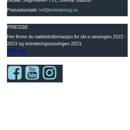
Pressekontakt:
nof@orientering.no
PRESSE
Her finner du nøkkelinformasjon for ski-o sesongen 2022 -
2023 og orienteringssesongen 2023.
Klikk her
SOSIALE MEDIER