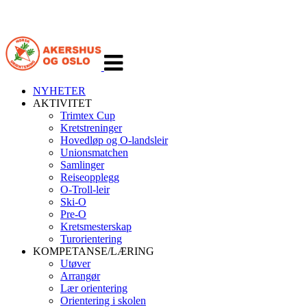
Veksle
navigasjon
NYHETER
AKTIVITET
Trimtex Cup
Kretstreninger
Hovedløp og O-landsleir
Unionsmatchen
Samlinger
Reiseopplegg
O-Troll-leir
Ski-O
Pre-O
Kretsmesterskap
Turorientering
KOMPETANSE/LÆRING
Utøver
Arrangør
Lær orientering
Orientering i skolen