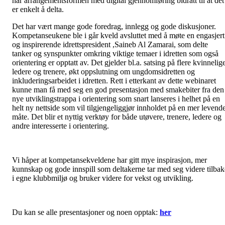
har arrangementsformen med digital gjennomføring bidratt til at det
er enkelt å delta.
Det har vært mange gode foredrag, innlegg og gode diskusjoner.
Kompetanseukene ble i går kveld avsluttet med å møte en engasjert
og inspirerende idrettspresident ,Saineb Al Zamarai, som delte
tanker og synspunkter omkring viktige temaer i idretten som også
orientering er opptatt av. Det gjelder bl.a. satsing på flere kvinnelig
ledere og trenere, økt oppslutning om ungdomsidretten og
inkluderingsarbeidet i idretten. Rett i etterkant av dette webinaret
kunne man få med seg en god presentasjon med smakebiter fra den
nye utviklingstrappa i orientering som snart lanseres i helhet på en
helt ny nettside som vil tilgjengeliggjør innholdet på en mer levend
måte. Det blir et nyttig verktøy for både utøvere, trenere, ledere og
andre interesserte i orientering.
Vi håper at kompetansekveldene har gitt mye inspirasjon, mer
kunnskap og gode innspill som deltakerne tar med seg videre tilbak
i egne klubbmiljø og bruker videre for vekst og utvikling.
Du kan se alle presentasjoner og noen opptak:
her