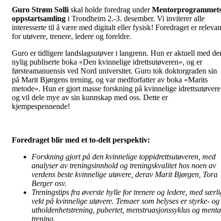
Guro Strøm Solli
skal holde foredrag under
Mentorprogrammet
oppstartsamling
i Trondheim 2.-3. desember. Vi inviterer alle
interesserte til å være med digitalt eller fysisk! Foredraget er relevan
for utøvere, trenere, ledere og foreldre.
Guro er tidligere landslagsutøver i langrenn. Hun er aktuell med de
nylig publiserte boka «Den kvinnelige idrettsutøveren», og er
førsteamanuensis ved Nord universitet. Guro tok doktorgraden sin
på Marit Bjørgens trening, og var medforfatter av boka «Marits
metode». Hun er gjort masse forskning på kvinnelige idrettsutøvere
og vil dele mye av sin kunnskap med oss. Dette er
kjempespennende!
Foredraget blir med et to-delt perspektiv:
Forskning gjort på den kvinnelige toppidrettsutøveren, med
analyser av treningsinnhold og treningskvalitet hos noen av
verdens beste kvinnelige utøvere, derav Marit Bjørgen, Tora
Berger osv.
Treningstips fra øverste hylle for trenere og ledere, med særli
vekt på kvinnelige utøvere. Temaer som belyses er styrke- og
utholdenhetstrening, pubertet, menstruasjonssyklus og menta
trening.