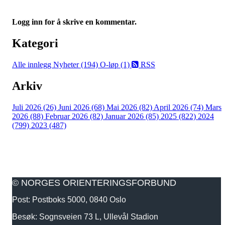
Logg inn for å skrive en kommentar.
Kategori
Alle innlegg
Nyheter (194)
O-løp (1)
RSS
Arkiv
Juli 2026 (26)
Juni 2026 (68)
Mai 2026 (82)
April 2026 (74)
Mars
2026 (88)
Februar 2026 (82)
Januar 2026 (85)
2025 (822)
2024
(799)
2023 (487)
© NORGES ORIENTERINGSFORBUND
Post: Postboks 5000, 0840 Oslo
Besøk: Sognsveien 73 L, Ullevål Stadion