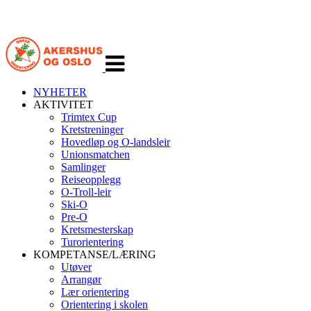
Veksle
navigasjon
NYHETER
AKTIVITET
Trimtex Cup
Kretstreninger
Hovedløp og O-landsleir
Unionsmatchen
Samlinger
Reiseopplegg
O-Troll-leir
Ski-O
Pre-O
Kretsmesterskap
Turorientering
KOMPETANSE/LÆRING
Utøver
Arrangør
Lær orientering
Orientering i skolen