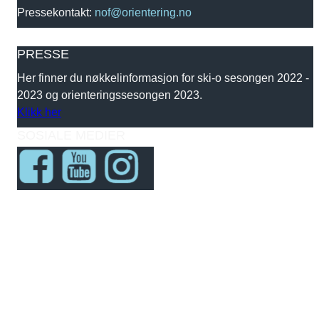
Pressekontakt:
nof@orientering.no
PRESSE
Her finner du nøkkelinformasjon for ski-o sesongen 2022 -
2023 og orienteringssesongen 2023.
Klikk her
SOSIALE MEDIER