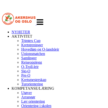
Veksle
navigasjon
NYHETER
AKTIVITET
Trimtex Cup
Kretstreninger
Hovedløp og O-landsleir
Unionsmatchen
Samlinger
Reiseopplegg
O-Troll-leir
Ski-O
Pre-O
Kretsmesterskap
Turorientering
KOMPETANSE/LÆRING
Utøver
Arrangør
Lær orientering
Orientering i skolen