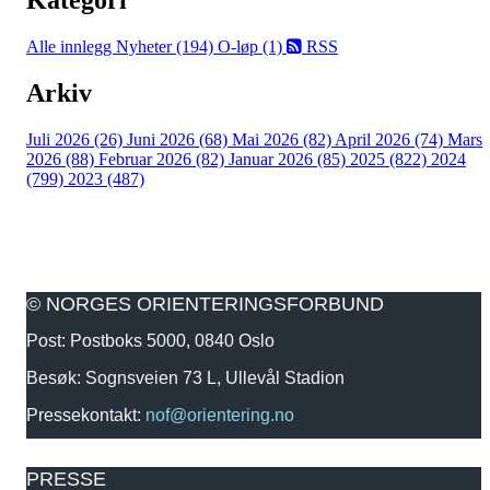
Alle innlegg
Nyheter (194)
O-løp (1)
RSS
Arkiv
Juli 2026 (26)
Juni 2026 (68)
Mai 2026 (82)
April 2026 (74)
Mars
2026 (88)
Februar 2026 (82)
Januar 2026 (85)
2025 (822)
2024
(799)
2023 (487)
© NORGES ORIENTERINGSFORBUND
Post: Postboks 5000, 0840 Oslo
Besøk: Sognsveien 73 L, Ullevål Stadion
Pressekontakt:
nof@orientering.no
PRESSE