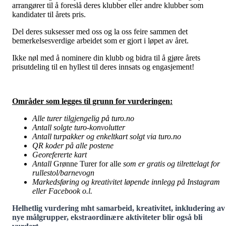
arrangører til å foreslå deres klubber eller andre klubber som
kandidater til årets pris.
Del deres suksesser med oss og la oss feire sammen det
bemerkelsesverdige arbeidet som er gjort i løpet av året.
Ikke nøl med å nominere din klubb og bidra til å gjøre årets
prisutdeling til en hyllest til deres innsats og engasjement!
Områder som legges til grunn for vurderingen:
Alle turer tilgjengelig på turo.no
Antall solgte turo-konvolutter
Antall turpakker og enkeltkart solgt via turo.no
QR koder på alle postene
Georefererte kart
Antall
Grønne Turer for alle
som er gratis og tilrettelagt for
rullestol/barnevogn
Markedsføring og kreativitet løpende innlegg på Instagram
eller Facebook o.l.
Helhetlig vurdering mht samarbeid, kreativitet, inkludering av
nye målgrupper, ekstraordinære aktiviteter blir også bli