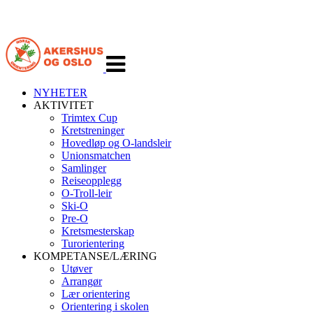
Veksle
navigasjon
NYHETER
AKTIVITET
Trimtex Cup
Kretstreninger
Hovedløp og O-landsleir
Unionsmatchen
Samlinger
Reiseopplegg
O-Troll-leir
Ski-O
Pre-O
Kretsmesterskap
Turorientering
KOMPETANSE/LÆRING
Utøver
Arrangør
Lær orientering
Orientering i skolen