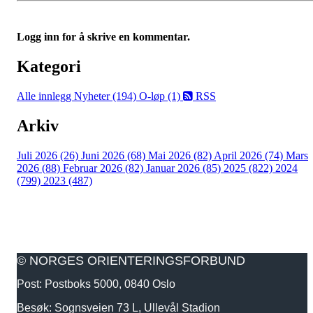
Logg inn for å skrive en kommentar.
Kategori
Alle innlegg
Nyheter (194)
O-løp (1)
RSS
Arkiv
Juli 2026 (26)
Juni 2026 (68)
Mai 2026 (82)
April 2026 (74)
Mars
2026 (88)
Februar 2026 (82)
Januar 2026 (85)
2025 (822)
2024
(799)
2023 (487)
© NORGES ORIENTERINGSFORBUND
Post: Postboks 5000, 0840 Oslo
Besøk: Sognsveien 73 L, Ullevål Stadion