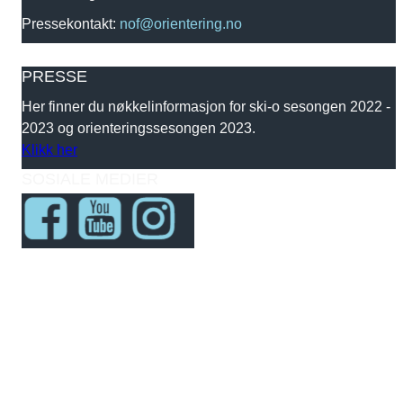
Pressekontakt:
nof@orientering.no
PRESSE
Her finner du nøkkelinformasjon for ski-o sesongen 2022 -
2023 og orienteringssesongen 2023.
Klikk her
SOSIALE MEDIER