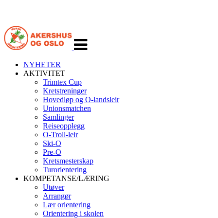
Veksle
navigasjon
NYHETER
AKTIVITET
Trimtex Cup
Kretstreninger
Hovedløp og O-landsleir
Unionsmatchen
Samlinger
Reiseopplegg
O-Troll-leir
Ski-O
Pre-O
Kretsmesterskap
Turorientering
KOMPETANSE/LÆRING
Utøver
Arrangør
Lær orientering
Orientering i skolen