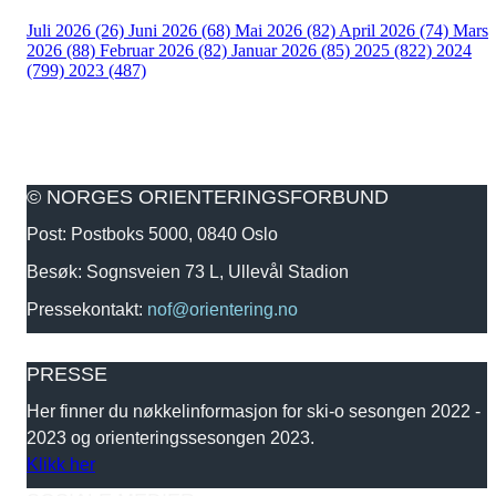
Juli 2026 (26)
Juni 2026 (68)
Mai 2026 (82)
April 2026 (74)
Mars
2026 (88)
Februar 2026 (82)
Januar 2026 (85)
2025 (822)
2024
(799)
2023 (487)
© NORGES ORIENTERINGSFORBUND
Post: Postboks 5000, 0840 Oslo
Besøk: Sognsveien 73 L, Ullevål Stadion
Pressekontakt:
nof@orientering.no
PRESSE
Her finner du nøkkelinformasjon for ski-o sesongen 2022 -
2023 og orienteringssesongen 2023.
Klikk her