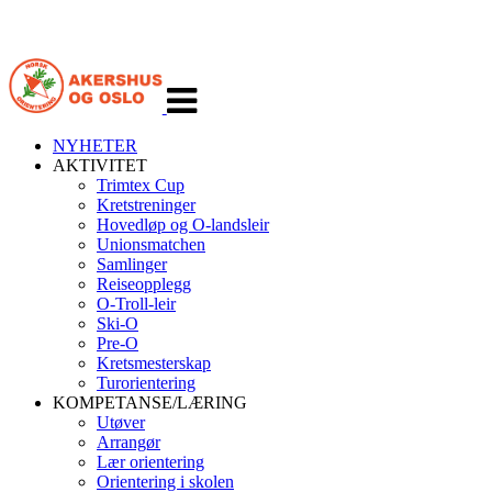
Veksle
navigasjon
NYHETER
AKTIVITET
Trimtex Cup
Kretstreninger
Hovedløp og O-landsleir
Unionsmatchen
Samlinger
Reiseopplegg
O-Troll-leir
Ski-O
Pre-O
Kretsmesterskap
Turorientering
KOMPETANSE/LÆRING
Utøver
Arrangør
Lær orientering
Orientering i skolen