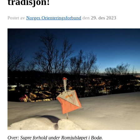
tradisjon!
Postet av
Norges Orienteringsforbund
den
29. des 2023
Over: Supre forhold under Romjulsløpet i Bodø.