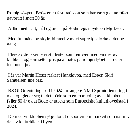
Romløpsløpet i Bodø er en fast tradisjon som har vært gjennomført
uavbrutt i snart 30 år.
Alltid med start, mål og arena på Bodin vgs i bydelen Mørkved.
Med fullmåne og skyfri himmel var det supre løpsforhold denne
gang.
Flere av deltakerne er studenter som har vært medlemmer av
klubben, og som setter pris på å møtes på romjulsløpet når de er
hjemme i jula.
I år var Martin Hoset raskest i langløypa, med Espen Skiri
Samuelsen like bak.
B&OI Orientering skal i 2024 arrrangere NM i Sprintorientering i
mai, og gleder seg til det, både som en markering av at klubben
fyller 60 år og at Bodø er utpekt som Europeiske kulturhovedstad i
2024.
Dermed vil klubben sørge for at o-sporten blir markert som naturli
del av kulturbildet i byen.