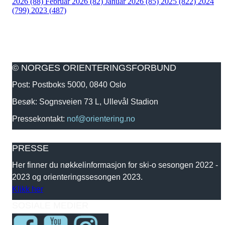
2026 (88)
Februar 2026 (82)
Januar 2026 (85)
2025 (822)
2024
(799)
2023 (487)
© NORGES ORIENTERINGSFORBUND
Post: Postboks 5000, 0840 Oslo
Besøk: Sognsveien 73 L, Ullevål Stadion
Pressekontakt:
nof@orientering.no
PRESSE
Her finner du nøkkelinformasjon for ski-o sesongen 2022 -
2023 og orienteringssesongen 2023.
Klikk her
SOSIALE MEDIER