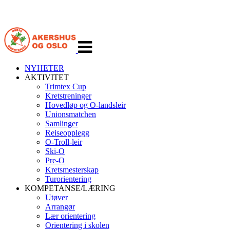
Veksle
navigasjon
NYHETER
AKTIVITET
Trimtex Cup
Kretstreninger
Hovedløp og O-landsleir
Unionsmatchen
Samlinger
Reiseopplegg
O-Troll-leir
Ski-O
Pre-O
Kretsmesterskap
Turorientering
KOMPETANSE/LÆRING
Utøver
Arrangør
Lær orientering
Orientering i skolen