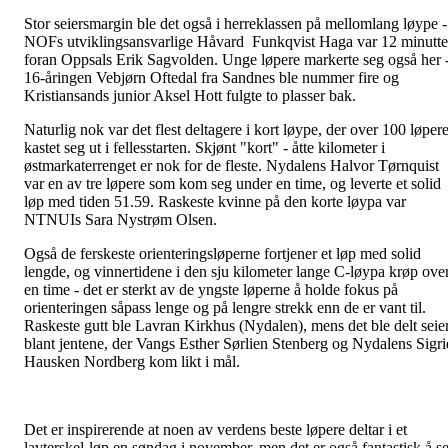
Stor seiersmargin ble det også i herreklassen på mellomlang løype -
NOFs utviklingsansvarlige Håvard Funkqvist Haga var 12 minutte
foran Oppsals Erik Sagvolden. Unge løpere markerte seg også her 
16-åringen Vebjørn Oftedal fra Sandnes ble nummer fire og
Kristiansands junior Aksel Hott fulgte to plasser bak.
Naturlig nok var det flest deltagere i kort løype, der over 100 løper
kastet seg ut i fellesstarten. Skjønt "kort" - åtte kilometer i
østmarkaterrenget er nok for de fleste. Nydalens Halvor Tørnquist
var en av tre løpere som kom seg under en time, og leverte et solid
løp med tiden 51.59. Raskeste kvinne på den korte løypa var
NTNUIs Sara Nystrøm Olsen.
Også de ferskeste orienteringsløperne fortjener et løp med solid
lengde, og vinnertidene i den sju kilometer lange C-løypa krøp ove
en time - det er sterkt av de yngste løperne å holde fokus på
orienteringen såpass lenge og på lengre strekk enn de er vant til.
Raskeste gutt ble Lavran Kirkhus (Nydalen), mens det ble delt seie
blant jentene, der Vangs Esther Sørlien Stenberg og Nydalens Sigri
Hausken Nordberg kom likt i mål.
Det er inspirerende at noen av verdens beste løpere deltar i et
lavterskel-løp en søndag i november, men det er også fantastisk å s