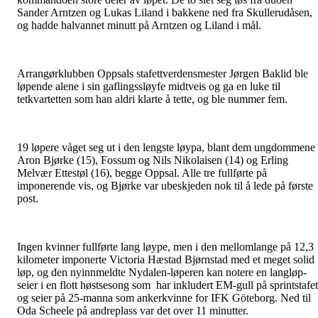
Sander Arntzen og Lukas Liland i bakkene ned fra Skullerudåsen,
og hadde halvannet minutt på Arntzen og Liland i mål.
Arrangørklubben Oppsals stafettverdensmester Jørgen Baklid ble
løpende alene i sin gaflingssløyfe midtveis og ga en luke til
tetkvartetten som han aldri klarte å tette, og ble nummer fem.
19 løpere våget seg ut i den lengste løypa, blant dem ungdommene
Aron Bjørke (15), Fossum og Nils Nikolaisen (14) og Erling
Melvær Ettestøl (16), begge Oppsal. Alle tre fullførte på
imponerende vis, og Bjørke var ubeskjeden nok til å lede på første
post.
Ingen kvinner fullførte lang løype, men i den mellomlange på 12,3
kilometer imponerte Victoria Hæstad Bjørnstad med et meget solid
løp, og den nyinnmeldte Nydalen-løperen kan notere en langløp-
seier i en flott høstsesong som har inkludert EM-gull på sprintstafet
og seier på 25-manna som ankerkvinne for IFK Göteborg. Ned til
Oda Scheele på andreplass var det over 11 minutter.