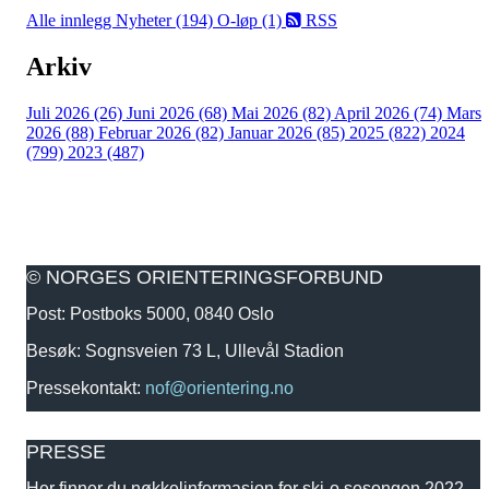
Alle innlegg
Nyheter (194)
O-løp (1)
RSS
Arkiv
Juli 2026 (26)
Juni 2026 (68)
Mai 2026 (82)
April 2026 (74)
Mars
2026 (88)
Februar 2026 (82)
Januar 2026 (85)
2025 (822)
2024
(799)
2023 (487)
© NORGES ORIENTERINGSFORBUND
Post: Postboks 5000, 0840 Oslo
Besøk: Sognsveien 73 L, Ullevål Stadion
Pressekontakt:
nof@orientering.no
PRESSE
Her finner du nøkkelinformasjon for ski-o sesongen 2022 -