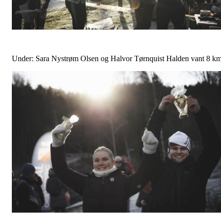
Under: Sara Nystrøm Olsen og Halvor Tørnquist Halden vant 8 km