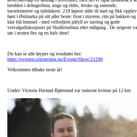
bredden i deltagerlista, unge og eldre, ferske og satsende,
turorienterere og milslukere. 218 løpere stilte til start og fikk opple
høst i Østmarka på sitt aller beste: frost i myrene, rim på bakken og
klar blå himmel - med velfortjent påfyll av næring og gode
veivalgsdiskusjoner på Skullerudstua etter målgang . De seigeste va
ute i nesten fire og en halv time!
Du kan se alle løyper og resultater her:
https://eventor.orientering.no/Events/Show/21290
Velkommen tilbake neste år!
Under: Victoria Hæstad Bjørnstad var raskeste kvinne på 12 km