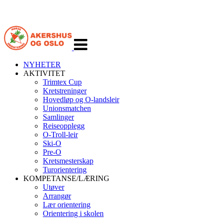
Veksle
navigasjon
NYHETER
AKTIVITET
Trimtex Cup
Kretstreninger
Hovedløp og O-landsleir
Unionsmatchen
Samlinger
Reiseopplegg
O-Troll-leir
Ski-O
Pre-O
Kretsmesterskap
Turorientering
KOMPETANSE/LÆRING
Utøver
Arrangør
Lær orientering
Orientering i skolen