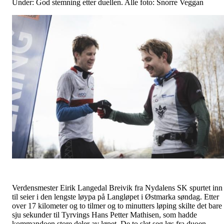
Under: God stemning etter duellen. Alle foto: Snorre Veggan
Verdensmester Eirik Langedal Breivik fra Nydalens SK spurtet inn
til seier i den lengste løypa på Langløpet i Østmarka søndag. Etter
over 17 kilometer og to tilmer og to minutters løping skilte det bare
sju sekunder til Tyrvings Hans Petter Mathisen, som hadde
kommandoen store deler av løpet. De to slet seg løs fra duoen