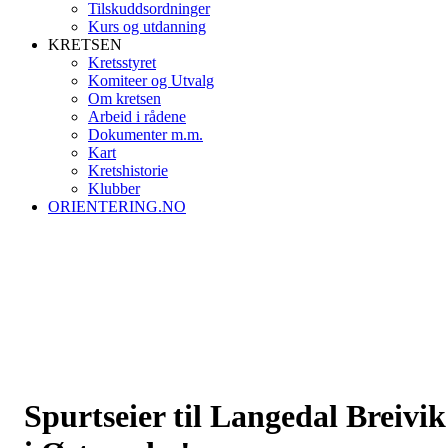
Tilskuddsordninger
Kurs og utdanning
KRETSEN
Kretsstyret
Komiteer og Utvalg
Om kretsen
Arbeid i rådene
Dokumenter m.m.
Kart
Kretshistorie
Klubber
ORIENTERING.NO
Spurtseier til Langedal Breivik