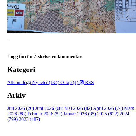
Logg inn for å skrive en kommentar.
Kategori
Alle innlegg
Nyheter (194)
O-løp (1)
RSS
Arkiv
Juli 2026 (26)
Juni 2026 (68)
Mai 2026 (82)
April 2026 (74)
Mars
2026 (88)
Februar 2026 (82)
Januar 2026 (85)
2025 (822)
2024
(799)
2023 (487)