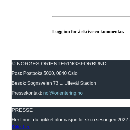
Logg inn for å skrive en kommentar.
© NORGES ORIENTERINGSFORBUND
Post: Postboks 5000, 0840 Oslo
Besøk: Sognsveien 73 L, Ullevål Stadion
Pressekontakt:
nof@orientering.no
PRESSE
Her finner du nøkkelinformasjon for ski-o sesongen 2022
Klikk her