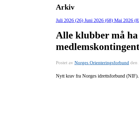
Arkiv
Juli 2026 (26)
Juni 2026 (68)
Mai 2026 (8
Alle klubber må ha
medlemskontingent 
Postet av
Norges Orienteringsforbund
den
Nytt krav fra
Norges idrettsforbund (NIF)