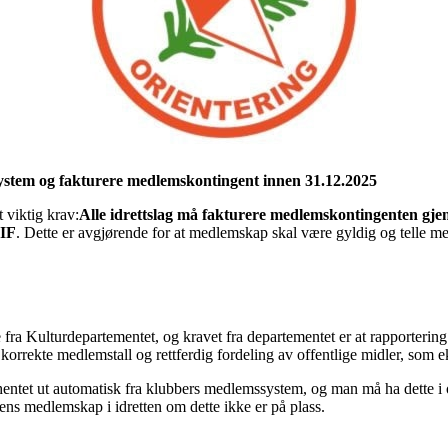
ystem og fakturere medlemskontingent innen 31.12.2025
 viktig krav:
Alle idrettslag må fakturere medlemskontingenten gj
NIF
. Dette er avgjørende for at medlemskap skal være gyldig og telle med
tte fra Kulturdepartementet, og kravet fra departementet er at rapporterin
e korrekte medlemstall og rettferdig fordeling av offentlige midler, som
 hentet ut automatisk fra klubbers medlemssystem, og man må ha dette i o
ns medlemskap i idretten om dette ikke er på plass.