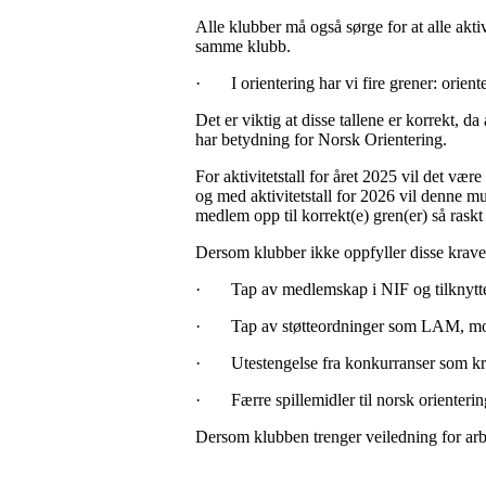
Alle klubber må også sørge for at alle akti
samme klubb.
·
I orientering har vi fire grener: orien
Det er viktig at disse tallene er korrekt, d
har betydning for Norsk Orientering.
For aktivitetstall for året 2025 vil det væ
og med aktivitetstall for 2026 vil denne mu
medlem opp til korrekt(e) gren(er) så rask
Dersom klubber ikke oppfyller disse kravene
·
Tap av medlemskap i NIF og tilknytt
·
Tap av støtteordninger som LAM, mo
·
Utestengelse fra konkurranser som 
·
Færre spillemidler til norsk orienterin
Dersom klubben trenger veiledning for arbe