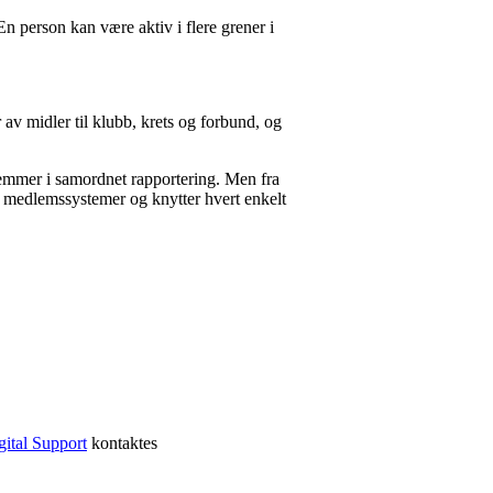
En person kan være aktiv i flere grener i
r av midler til klubb, krets og forbund, og
edlemmer i samordnet rapportering. Men fra
ne medlemssystemer og knytter hvert enkelt
ital Support
kontaktes