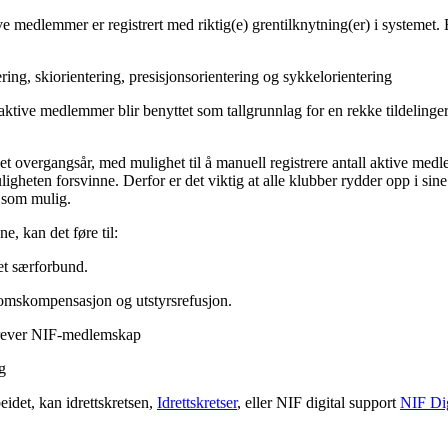
ve medlemmer er registrert med riktig(e) grentilknytning(er) i systemet. 
tering, skiorientering, presisjonsorientering og sykkelorientering
a aktive medlemmer blir benyttet som tallgrunnlag for en rekke tildelinge
re et overgangsår, med mulighet til å manuell registrere antall aktive m
ligheten forsvinne. Derfor er det viktig at alle klubber rydder opp i si
t som mulig.
, kan det føre til:
et særforbund.
mskompensasjon og utstyrsrefusjon.
krever NIF-medlemskap
g
idet, kan idrettskretsen,
Idrettskretser
, eller NIF digital support
NIF Dig