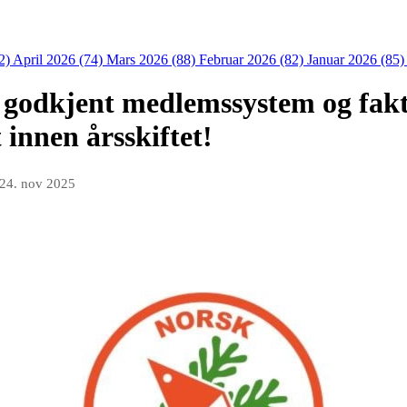
2)
April 2026 (74)
Mars 2026 (88)
Februar 2026 (82)
Januar 2026 (85
 godkjent medlemssystem og fak
innen årsskiftet!
24. nov 2025
.