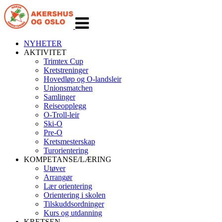
Veksle
navigasjon
NYHETER
AKTIVITET
Trimtex Cup
Kretstreninger
Hovedløp og O-landsleir
Unionsmatchen
Samlinger
Reiseopplegg
O-Troll-leir
Ski-O
Pre-O
Kretsmesterskap
Turorientering
KOMPETANSE/LÆRING
Utøver
Arrangør
Lær orientering
Orientering i skolen
Tilskuddsordninger
Kurs og utdanning
KRETSEN