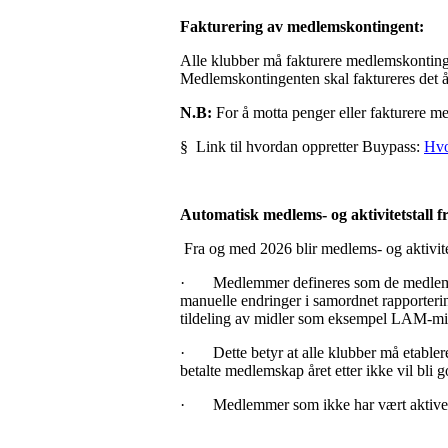
Fakturering av medlemskontingent:
Alle klubber må fakturere medlemskontin
Medlemskontingenten skal faktureres det å
N.B:
For å motta penger eller fakturere 
§
Link til hvordan oppretter Buypass:
Hvo
Automatisk medlems- og aktivitetstall 
Fra og med 2026 blir medlems- og aktivitet
·
Medlemmer defineres som de medlemme
manuelle endringer i samordnet rapportering
tildeling av midler som eksempel LAM-mi
·
Dette betyr at alle klubber må etabler
betalte medlemskap året etter ikke vil bli
·
Medlemmer som ikke har vært aktive d