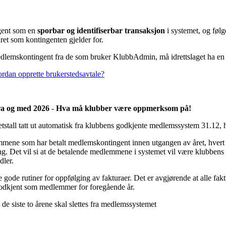
gent som en
sporbar og identifiserbar transaksjon
i systemet, og følge
ret som kontingenten gjelder for.
medlemskontingent fra de som bruker KlubbAdmin, må idrettslaget ha e
rdan opprette brukerstedsavtale?
fra og med 2026
-
Hva må klubber være oppmerksom på!
stall tatt ut automatisk fra klubbens godkjente medlemssystem 31.12, h
ne som har betalt medlemskontingent innen utgangen av året, hvert år
. Det vil si at de betalende medlemmene i systemet vil være klubbens off
dler.
e gode rutiner for oppfølging av fakturaer. Det er avgjørende at alle fakt
 godkjent som medlemmer for foregående år.
e siste to årene skal slettes fra medlemssystemet