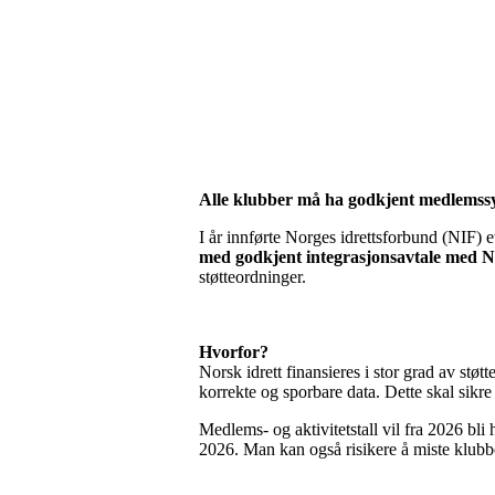
Alle klubber må ha godkjent medlemss
I år innførte Norges idrettsforbund (NIF) et
med godkjent integrasjonsavtale med 
støtteordninger.
Hvorfor?
Norsk idrett finansieres i stor grad av stø
korrekte og sporbare data. Dette skal sikr
Medlems- og aktivitetstall vil fra 2026 bli
2026. Man kan også risikere å miste klubbe