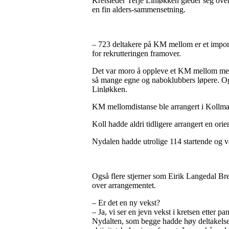
Kretsleder Terje Linløkken gleder seg over
en fin alders-sammensetning.
– 723 deltakere på KM mellom er et impone
for rekrutteringen framover.
Det var moro å oppleve et KM mellom med s
så mange egne og naboklubbers løpere. Også
Linløkken.
KM mellomdistanse ble arrangert i Kollma
Koll hadde aldri tidligere arrangert en or
Nydalen hadde utrolige 114 startende og va
Også flere stjerner som Eirik Langedal B
over arrangementet.
– Er det en ny vekst?
– Ja, vi ser en jevn vekst i kretsen etter
Nydalten, som begge hadde høy deltakelse.