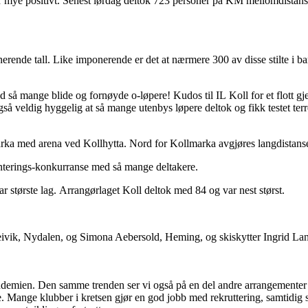
 mye positivt. Senest lørdag deltok 723 personer på KM mellomdistanse i
rende tall. Like imponerende er det at nærmere 300 av disse stilte i b
å mange blide og fornøyde o-løpere! Kudos til IL Koll for et flott gj
 veldig hyggelig at så mange utenbys løpere deltok og fikk testet terre
rka med arena ved Kollhytta. Nord for Kollmarka avgjøres langdistanse
ienterings-konkurranse med så mange deltakere.
r største lag. Arrangørlaget Koll deltok med 84 og var nest størst.
reivik, Nydalen, og Simona Aebersold, Heming, og skiskytter Ingrid La
 pandemien. Den samme trenden ser vi også på en del andre arrangementer
 Mange klubber i kretsen gjør en god jobb med rekruttering, samtidig s