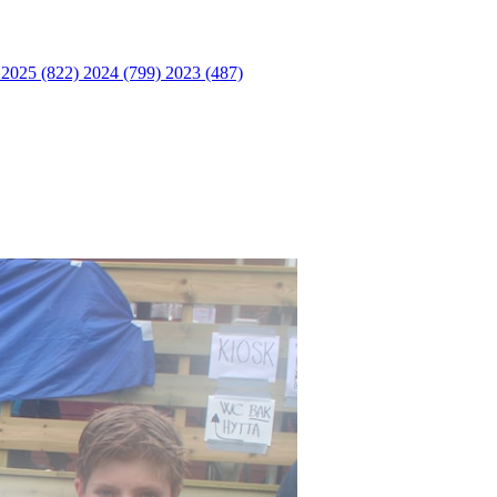
)
2025 (822)
2024 (799)
2023 (487)