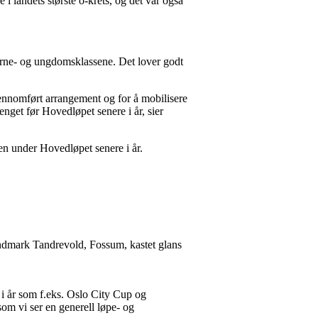
 landets største o-krets, og det var også
arne- og ungdomsklassene. Det lover godt
ennomført arrangement og for å mobilisere
nget før Hovedløpet senere i år, sier
n under Hovedløpet senere i år.
ndmark Tandrevold, Fossum, kastet glans
 i år som f.eks. Oslo City Cup og
om vi ser en generell løpe- og