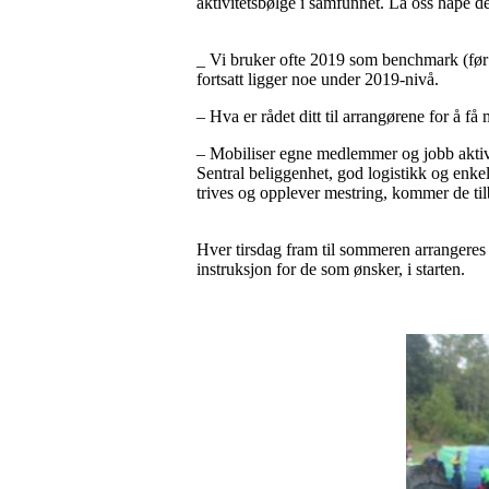
aktivitetsbølge i samfunnet. La oss håpe de
_ Vi bruker ofte 2019 som benchmark (før
fortsatt ligger noe under 2019-nivå.
– Hva er rådet ditt til arrangørene for å f
– Mobiliser egne medlemmer og jobb aktivt 
Sentral beliggenhet, god logistikk og enkel
trives og opplever mestring, kommer de til
Hver tirsdag fram til sommeren arrangeres
instruksjon for de som ønsker, i starten.