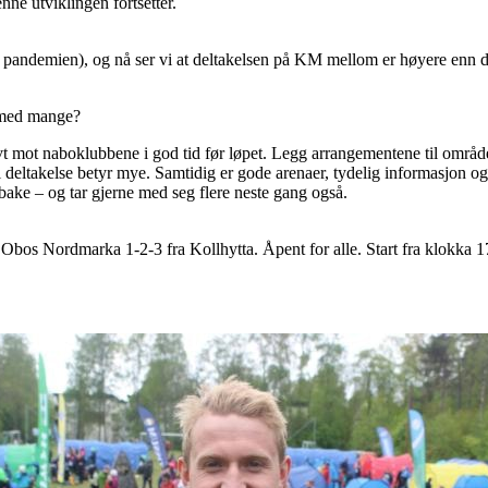
nne utviklingen fortsetter.
 pandemien), og nå ser vi at deltakelsen på KM mellom er høyere enn d
å med mange?
mot naboklubbene i god tid før løpet. Legg arrangementene til områder s
 deltakelse betyr mye. Samtidig er gode arenaer, tydelig informasjon og 
bake – og tar gjerne med seg flere neste gang også.
 Obos Nordmarka 1-2-3 fra Kollhytta. Åpent for alle. Start fra klokka 