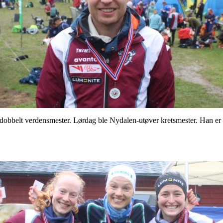
 dobbelt verdensmester. Lørdag ble Nydalen-utøver kretsmester. Han er