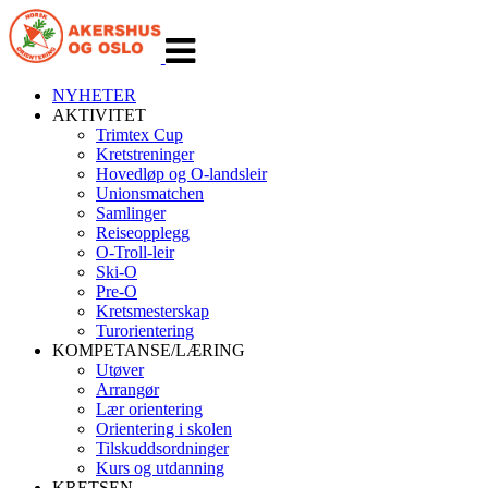
Veksle
navigasjon
NYHETER
AKTIVITET
Trimtex Cup
Kretstreninger
Hovedløp og O-landsleir
Unionsmatchen
Samlinger
Reiseopplegg
O-Troll-leir
Ski-O
Pre-O
Kretsmesterskap
Turorientering
KOMPETANSE/LÆRING
Utøver
Arrangør
Lær orientering
Orientering i skolen
Tilskuddsordninger
Kurs og utdanning
KRETSEN