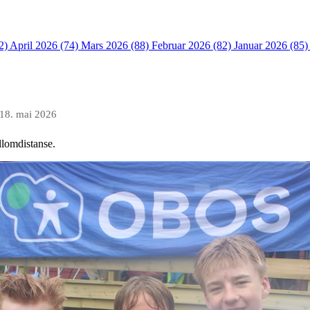
2)
April 2026 (74)
Mars 2026 (88)
Februar 2026 (82)
Januar 2026 (85
!
18. mai 2026
llomdistanse.