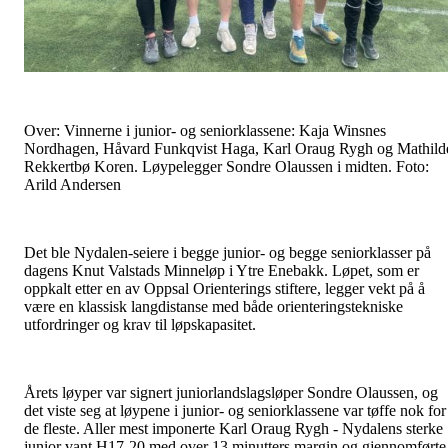
Over: Vinnerne i junior- og seniorklassene: Kaja Winsnes
Nordhagen, Håvard Funkqvist Haga, Karl Oraug Rygh og Mathild
Rekkertbø Koren. Løypelegger Sondre Olaussen i midten. Foto:
Arild Andersen
Det ble Nydalen-seiere i begge junior- og begge seniorklasser på
dagens Knut Valstads Minneløp i Ytre Enebakk. Løpet, som er
oppkalt etter en av Oppsal Orienterings stiftere, legger vekt på å
være en klassisk langdistanse med både orienteringstekniske
utfordringer og krav til løpskapasitet.
Årets løyper var signert juniorlandslagsløper Sondre Olaussen, og
det viste seg at løypene i junior- og seniorklassene var tøffe nok for
de fleste. Aller mest imponerte Karl Oraug Rygh - Nydalens sterke
junior vant H17-20 med over 13 minutters margin og gjennomførte