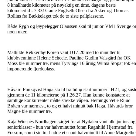
8 knallharde kilometer på nøyaktig en time, dagens beste
kilometertid - 7.33! Gaute Fuglseth Olsen fra Asker og Thomas
Rollins fra Bækkelaget tok de to siste pallplassene.
Både Rygh og løypelegger Olaussen skal til junior-VM i Sverige 
noen uker.
Mathilde Rekkertbø Koren vant D17-20 med to minutter til
klubbvenninne Helene Scheele. Pauline Gudim Valsgård fra OK
Moss ble nummer tre, mens Tyrvings 16-åring Wilma Stopar tok en
imponerende fjerdeplass.
Håvard Funkqvist Haga slo til fra tidlig startnummer i H21, og sust
gjennom de 11 kilometerne på 1.26.27. Han kunne konstatere at
samtlige konkurrenter måtte strekke våpen. Hemings Vetle Ruud
Bråten var nærmest, to og et halvt minutt bak Haga. Håvards bror
Magne ble nummer tre.
Kaja Winsnes Nordhagen sørget for at Nydalen vant alle junior- og
seniorklasser - hun var halvminuttet foran Ragnhild Hjermstad fra
Fossum, som i sin tur hadde et snaut halvminutt til Anne Margrethe