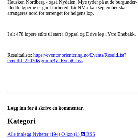
Hausken Nordberg - også Nydalen. Mye tyder på at de burgunder-
kledde løperne er godt forberedt før NM-uka i september skal
arrangeres nord for terrenget for helgens løp.
I alt 478 løpere stilte til start i Oppsal og Drivs løp i Ytre Enebakk.
Resultatliste:
https://eventor.orientering.no/Events/ResultList?
eventId=22030&groupBy=EventClass
Logg inn for å skrive en kommentar.
Kategori
Alle innlegg
Nyheter (194)
O-løp (1)
RSS