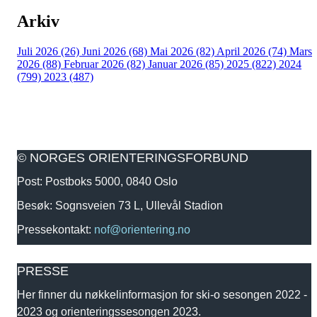
Arkiv
Juli 2026 (26)
Juni 2026 (68)
Mai 2026 (82)
April 2026 (74)
Mars
2026 (88)
Februar 2026 (82)
Januar 2026 (85)
2025 (822)
2024
(799)
2023 (487)
© NORGES ORIENTERINGSFORBUND
Post: Postboks 5000, 0840 Oslo
Besøk: Sognsveien 73 L, Ullevål Stadion
Pressekontakt:
nof@orientering.no
PRESSE
Her finner du nøkkelinformasjon for ski-o sesongen 2022 -
2023 og orienteringssesongen 2023.