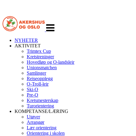
Veksle
navigasjon
NYHETER
AKTIVITET
Trimtex Cup
Kretstreninger
Hovedløp og O-landsleir
Unionsmatchen
Samlinger
Reiseopplegg
O-Troll-leir
Ski-O
Pre-O
Kretsmesterskap
Turorientering
KOMPETANSE/LÆRING
Utøver
Arrangør
Lær orientering
Orientering i skolen